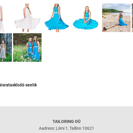
täisratasklošš-seelik
TAILORING OÜ
Aadress: Liimi 1, Tallinn 10621