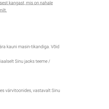
nasest kangast, mis on nahale
ilt.
upära kauni masin-tikandiga. Võid
siaalselt Sinu jaoks teeme /
ates värvitoonides, vastavalt Sinu