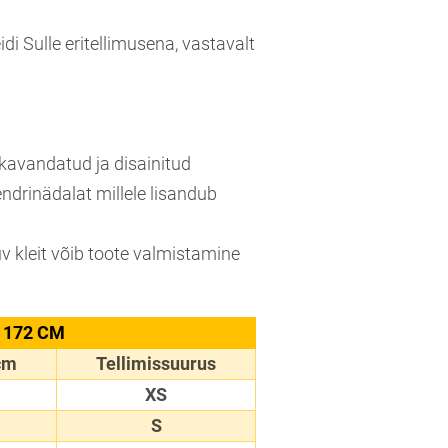
di Sulle eritellimusena, vastavalt
, kavandatud ja disainitud
endrinädalat millele lisandub
stuv kleit võib toote valmistamine
 172 CM
cm
Tellimissuurus
XS
S