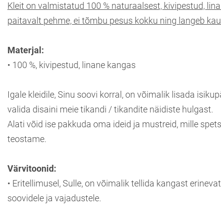
Kleit on valmistatud 100 % naturaalsest, kivipestud, li
paitavalt pehme, ei tõmbu pesus kokku ning langeb kaun
Materjal:
• 100 %, kivipestud, linane kangas
Igale kleidile, Sinu soovi korral, on võimalik lisada isik
valida disaini meie tikandi / tikandite näidiste hulgast.
Alati võid ise pakkuda oma ideid ja mustreid, mille spet
teostame.
Värvitoonid:
• Eritellimusel, Sulle, on võimalik tellida kangast erinev
soovidele ja vajadustele.