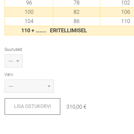
96
78
102
100
82
106
104
86
110
110 + …….. ERITELLIMI
Suurused
Värv
310,00 €
LISA OSTUKORVI