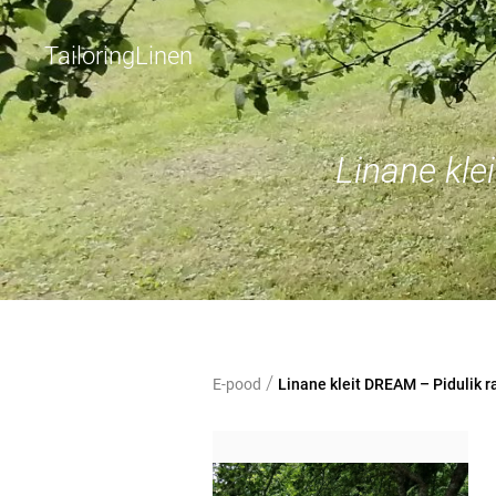
TailoringLinen
Linane klei
/
E-pood
Linane kleit DREAM – Pidulik r