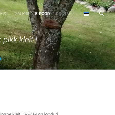
EIST
GALERII
E-POOD
KONTAKT
pikk kleit !
), linane kleit DREAM on loodud