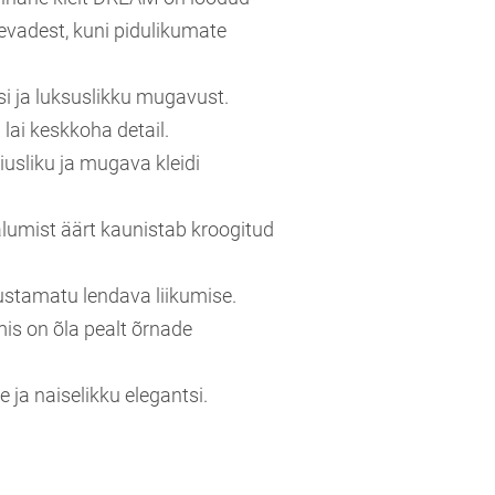
evadest, kuni pidulikumate
i ja luksuslikku mugavust.
lai keskkoha detail.
usliku ja mugava kleidi
 alumist äärt kaunistab kroogitud
nustamatu lendava liikumise.
is on õla pealt õrnade
e ja naiselikku elegantsi.