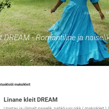
AVALEHT
M
t DREAM - Romantiline ja naiselik 
atasklošš maksikleit
Linane kleit DREAM
Unistav ja ülimalt naiselik, pahkluuni pikk ( maksikleit 