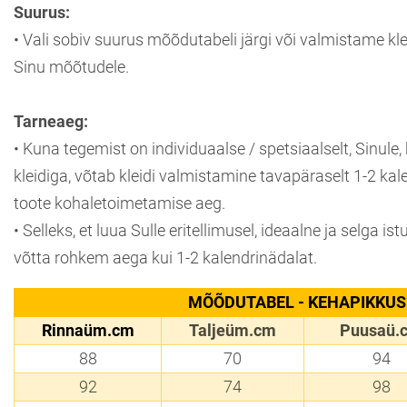
Suurus:
• Vali sobiv suurus mõõdutabeli järgi või valmistame klei
Sinu mõõtudele.
Tarneaeg:
• Kuna tegemist on individuaalse / spetsiaalselt, Sinule
kleidiga, võtab kleidi valmistamine tavapäraselt 1-2 kal
toote kohaletoimetamise aeg.
• Selleks, et luua Sulle eritellimusel, ideaalne ja selga i
võtta rohkem aega kui 1-2 kalendrinädalat.
MÕÕDUTABEL - KEHAPIKKUS
Rinnaüm.cm
Taljeüm.cm
Puusaü.
88
70
94
92
74
98