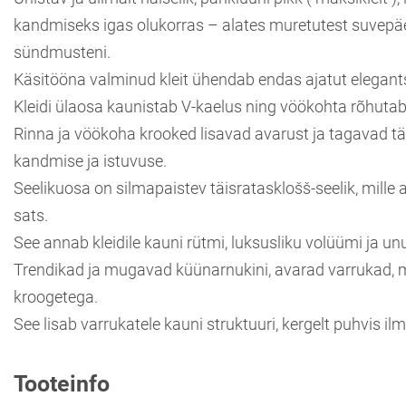
kandmiseks igas olukorras – alates muretutest suvepä
sündmusteni.
Käsitööna valminud kleit ühendab endas ajatut elegants
Kleidi ülaosa kaunistab V-kaelus ning vöökohta rõhutab 
Rinna ja vöökoha krooked lisavad avarust ja tagavad täi
kandmise ja istuvuse.
Seelikuosa on silmapaistev täisratasklošš-seelik, mille
sats.
See annab kleidile kauni rütmi, luksusliku volüümi ja u
Trendikad ja mugavad küünarnukini, avarad varrukad, m
kroogetega.
See lisab varrukatele kauni struktuuri, kergelt puhvis ilm
Tooteinfo